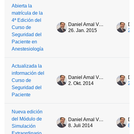
Abierta la
matrícula de la
4ª Edición del
Daniel Arnal Velasco
Curso de
26. Jan. 2015
26
Seguridad del
Paciente en
Anestesiología
Actualizada la
información del
Daniel Arnal Velasco
Curso de
2. Okt. 2014
2.
Seguridad del
Paciente
Nueva edición
del Módulo de
Daniel Arnal Velasco
8. Juli 2014
8.
Simulación
Extraordinario