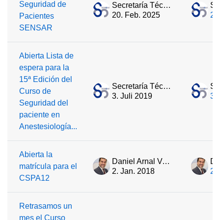
Seguridad de
Secretaría Técnica
20. Feb. 2025
20
Pacientes
SENSAR
Abierta Lista de
espera para la
15ª Edición del
Secretaría Técnica
Curso de
3. Juli 2019
3.
Seguridad del
paciente en
Anestesiología...
Abierta la
Daniel Arnal Velasco
matrícula para el
2. Jan. 2018
2.
CSPA12
Retrasamos un
mes el Curso