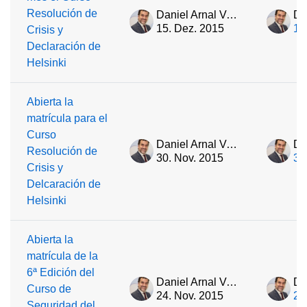
Resolución de
Daniel Arnal Velasco
15. Dez. 2015
15
Crisis y
Declaración de
Helsinki
Abierta la
matrícula para el
Curso
Daniel Arnal Velasco
Resolución de
30. Nov. 2015
30
Crisis y
Delcaración de
Helsinki
Abierta la
matrícula de la
6ª Edición del
Daniel Arnal Velasco
Curso de
24. Nov. 2015
24
Seguridad del