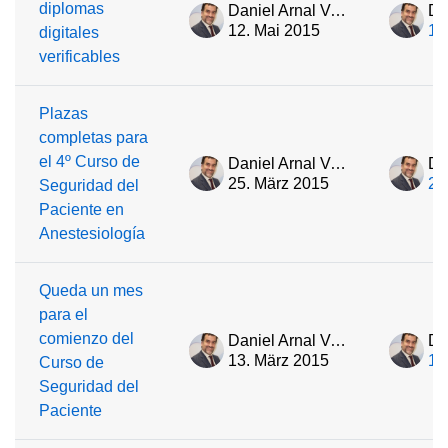
diplomas
Daniel Arnal Velasco
12. Mai 2015
12
digitales
verificables
Plazas
completas para
el 4º Curso de
Daniel Arnal Velasco
25. März 2015
25
Seguridad del
Paciente en
Anestesiología
Queda un mes
para el
comienzo del
Daniel Arnal Velasco
13. März 2015
13
Curso de
Seguridad del
Paciente