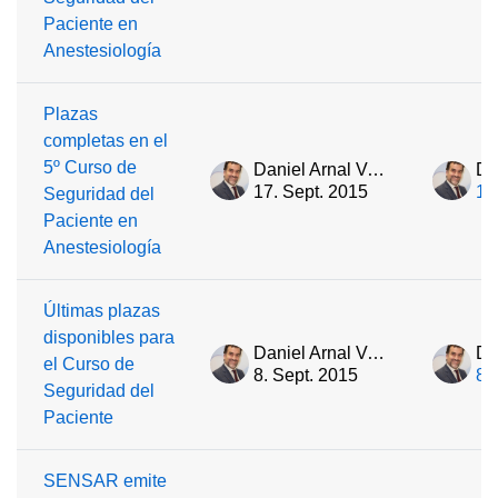
Paciente en
Anestesiología
Plazas
completas en el
5º Curso de
Daniel Arnal Velasco
17. Sept. 2015
17
Seguridad del
Paciente en
Anestesiología
Últimas plazas
disponibles para
Daniel Arnal Velasco
el Curso de
8. Sept. 2015
8.
Seguridad del
Paciente
SENSAR emite