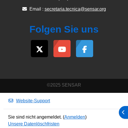
Email :
secretaria.tecnica@sensar.org
Folgen Sie uns
©2025 SENSAR
Website-Support
Blo
Sie sind nicht angemeldet. (
Anmelden
)
Unsere Datenlöschfristen