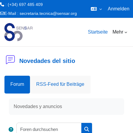
: (+34) 697 485 409
Anmelden
E-Mail :
secretaria.tecnica@sensar.org
Zum Hauptinhalt
Startseite
Mehr
Novedades del sitio
Forum
RSS-Feed für Beiträge
Abschlussbedingungen
Novedades y anuncios
Foren durchsuchen