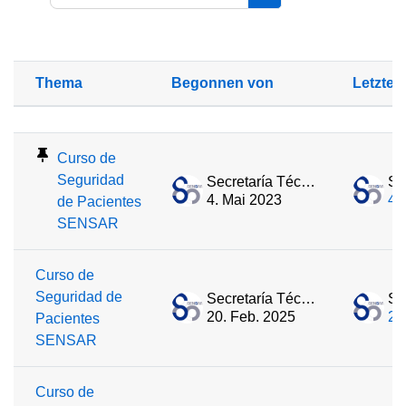
Foren durchsuchen
Thema
Begonnen von
Letzter
Status
Liste der Themen - 17 von 17
Curso de
Seguridad
Secretaría Técnica
4. Mai 2023
4.
de Pacientes
SENSAR
Curso de
Seguridad de
Secretaría Técnica
20. Feb. 2025
20
Pacientes
SENSAR
Curso de