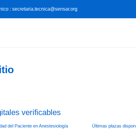
nico :
secretaria.tecnica@sensar.org
tio
ales verificables
dad del Paciente en Anestesiología
Últimas plazas dispon