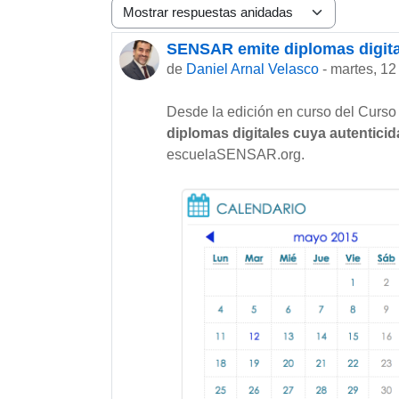
Mostrar modo
SENSAR emite diplomas digital
Número de respuestas: 0
de
Daniel Arnal Velasco
-
martes, 12
Desde la edición en curso del Curso
diplomas digitales cuya autenticid
escuelaSENSAR.org.