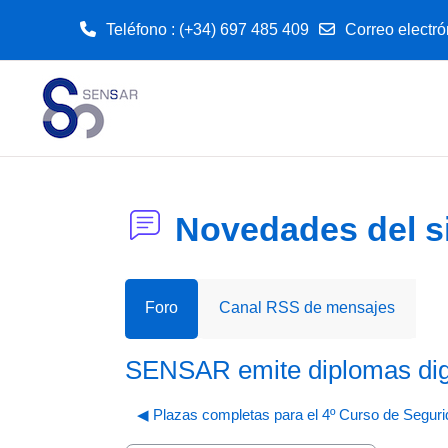
Teléfono : (+34) 697 485 409
Correo electró
Salta al contenido principal
Novedades del si
Foro
Canal RSS de mensajes
SENSAR emite diplomas digit
◀︎ Plazas completas para el 4º Curso de Seguri