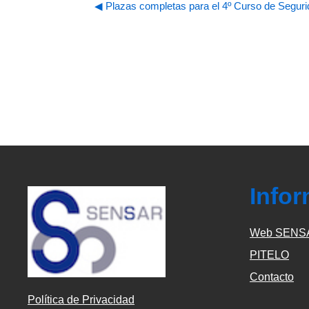
◀︎ Plazas completas para el 4º Curso de Seguri
Info
Web SENS
PITELO
Contacto
Política de Privacidad