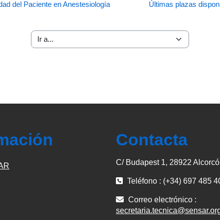
dad del Paciente en Anestesiología
Últimas plazas dispon
Ir a...
rmación
Contacta
C/ Budapest 1, 28922 Alcorcó
AR
Teléfono : (+34) 697 485 4
Correo electrónico :
secretaria.tecnica@sensar.or