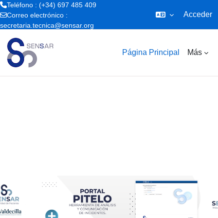
Teléfono : (+34) 697 485 409
Acceder
Correo electrónico :
secretaria.tecnica@sensar.org
Salta al contenido principal
Página Principal
Más