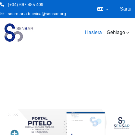
: (+34) 697 485 409
Sartu
:
secretaria.tecnica@sensar.org
Joan eduki nagusira zuzenean
Hasiera
Gehiago