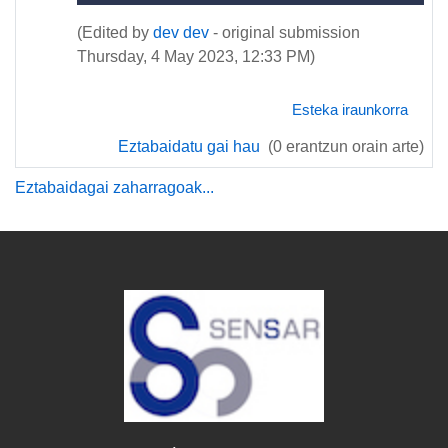
(Edited by
dev dev
- original submission
Thursday, 4 May 2023, 12:33 PM)
Esteka iraunkorra
Eztabaidatu gai hau
(0 erantzun orain arte)
Eztabaidagai zaharragoak...