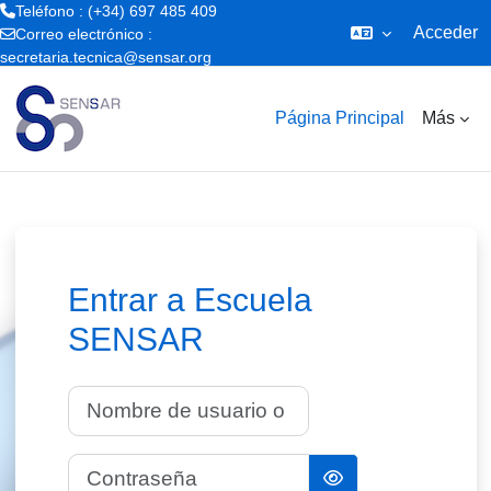
Teléfono : (+34) 697 485 409
Acceder
Correo electrónico :
secretaria.tecnica@sensar.org
Salta al contenido principal
Página Principal
Más
Entrar a Escuela
SENSAR
Nombre de usuario o correo electrónico
Contraseña