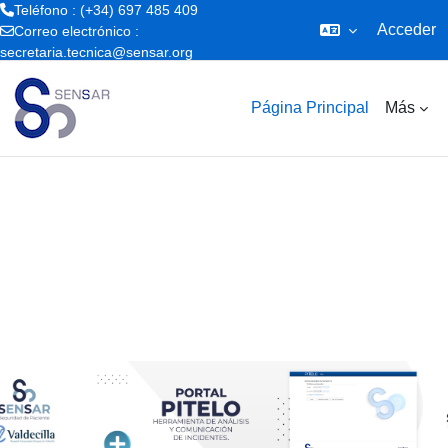
Teléfono : (+34) 697 485 409
Acceder
Correo electrónico :
secretaria.tecnica@sensar.org
Salta al contenido principal
Página Principal
Más