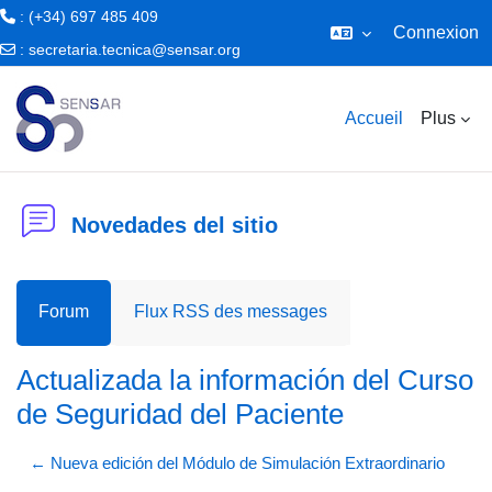
: (+34) 697 485 409
Connexion
:
secretaria.tecnica@sensar.org
Passer au contenu principal
Accueil
Plus
Novedades del sitio
Forum
Flux RSS des messages
Actualizada la información del Curso
de Seguridad del Paciente
← Nueva edición del Módulo de Simulación Extraordinario